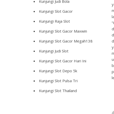
Kunjungi
Judi Bola
y
m
Kunjungi
Slot Gacor
l
Kunjungi
Raja Slot
“
d
Kunjungi
Slot Gacor Maxwin
d
Kunjungi
Slot Gacor Megah138
d
y
Kunjungi
Judi Slot
m
u
Kunjungi
Slot Gacor Hari Ini
b
Kunjungi
Slot Depo 5k
p
l
Kunjungi
Slot Pulsa Tri
Kunjungi
Slot Thailand