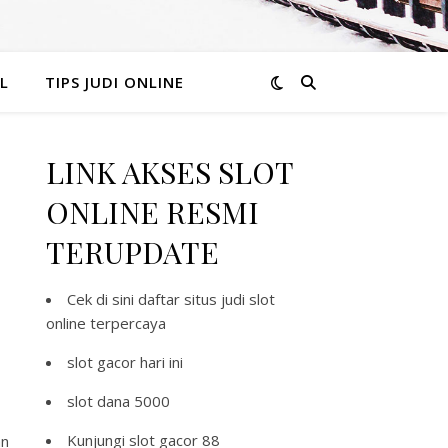
L
TIPS JUDI ONLINE
LINK AKSES SLOT
ONLINE RESMI
TERUPDATE
Cek di sini
daftar situs judi slot
online terpercaya
slot gacor hari ini
slot dana 5000
Kunjungi
slot gacor 88
an