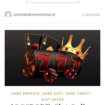
coloradodocumentsecurity
0 Komentar
,
,
,
GAME ANDROID
GAME SLOT
GAME TABLET
SLOT GACOR