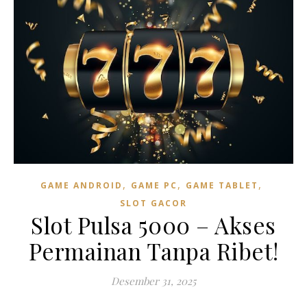
,
,
,
GAME ANDROID
GAME PC
GAME TABLET
SLOT GACOR
Slot Pulsa 5000 – Akses
Permainan Tanpa Ribet!
Desember 31, 2025