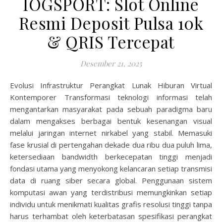
IOGSPORT: Slot Online
Resmi Deposit Pulsa 10k
& QRIS Tercepat
Desember 21, 2025
Evolusi Infrastruktur Perangkat Lunak Hiburan Virtual
Kontemporer Transformasi teknologi informasi telah
mengantarkan masyarakat pada sebuah paradigma baru
dalam mengakses berbagai bentuk kesenangan visual
melalui jaringan internet nirkabel yang stabil. Memasuki
fase krusial di pertengahan dekade dua ribu dua puluh lima,
ketersediaan bandwidth berkecepatan tinggi menjadi
fondasi utama yang menyokong kelancaran setiap transmisi
data di ruang siber secara global. Penggunaan sistem
komputasi awan yang terdistribusi memungkinkan setiap
individu untuk menikmati kualitas grafis resolusi tinggi tanpa
harus terhambat oleh keterbatasan spesifikasi perangkat