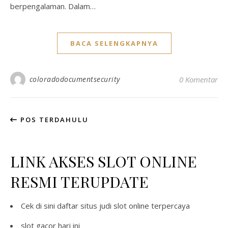
berpengalaman. Dalam…
BACA SELENGKAPNYA
coloradodocumentsecurity
0 Komentar
POS TERDAHULU
LINK AKSES SLOT ONLINE
RESMI TERUPDATE
Cek di sini
daftar situs judi slot online terpercaya
slot gacor hari ini