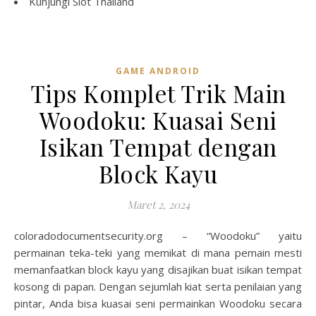
Kunjungi
Slot Thailand
GAME ANDROID
Tips Komplet Trik Main
Woodoku: Kuasai Seni
Isikan Tempat dengan
Block Kayu
Maret 2, 2024
coloradodocumentsecurity.org – “Woodoku” yaitu
permainan teka-teki yang memikat di mana pemain mesti
memanfaatkan block kayu yang disajikan buat isikan tempat
kosong di papan. Dengan sejumlah kiat serta penilaian yang
pintar, Anda bisa kuasai seni permainkan Woodoku secara