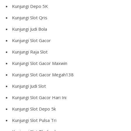
Kunjungi
Depo 5K
Kunjungi
Slot Qris
Kunjungi
Judi Bola
Kunjungi
Slot Gacor
Kunjungi
Raja Slot
Kunjungi
Slot Gacor Maxwin
Kunjungi
Slot Gacor Megah138
Kunjungi
Judi Slot
Kunjungi
Slot Gacor Hari Ini
Kunjungi
Slot Depo 5k
Kunjungi
Slot Pulsa Tri