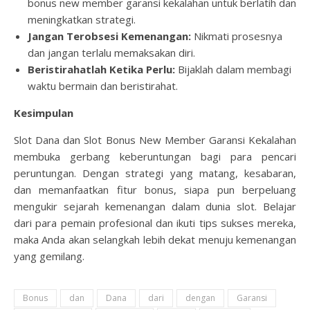
bonus new member garansi kekalahan untuk berlatih dan
meningkatkan strategi.
Jangan Terobsesi Kemenangan:
Nikmati prosesnya
dan jangan terlalu memaksakan diri.
Beristirahatlah Ketika Perlu:
Bijaklah dalam membagi
waktu bermain dan beristirahat.
Kesimpulan
Slot Dana dan Slot Bonus New Member Garansi Kekalahan
membuka gerbang keberuntungan bagi para pencari
peruntungan. Dengan strategi yang matang, kesabaran,
dan memanfaatkan fitur bonus, siapa pun berpeluang
mengukir sejarah kemenangan dalam dunia slot. Belajar
dari para pemain profesional dan ikuti tips sukses mereka,
maka Anda akan selangkah lebih dekat menuju kemenangan
yang gemilang.
Bonus
dan
Dana
dari
dengan
Garansi