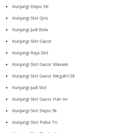
Kunjungi
Depo 5K
Kunjungi
Slot Qris
Kunjungi
Judi Bola
Kunjungi
Slot Gacor
Kunjungi
Raja Slot
Kunjungi
Slot Gacor Maxwin
Kunjungi
Slot Gacor Megah138
Kunjungi
Judi Slot
Kunjungi
Slot Gacor Hari Ini
Kunjungi
Slot Depo 5k
Kunjungi
Slot Pulsa Tri