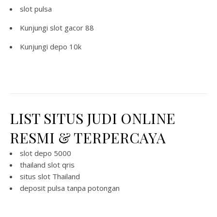
slot pulsa
Kunjungi
slot gacor 88
Kunjungi
depo 10k
LIST SITUS JUDI ONLINE
RESMI & TERPERCAYA
slot depo 5000
thailand slot qris
situs slot Thailand
deposit pulsa tanpa potongan