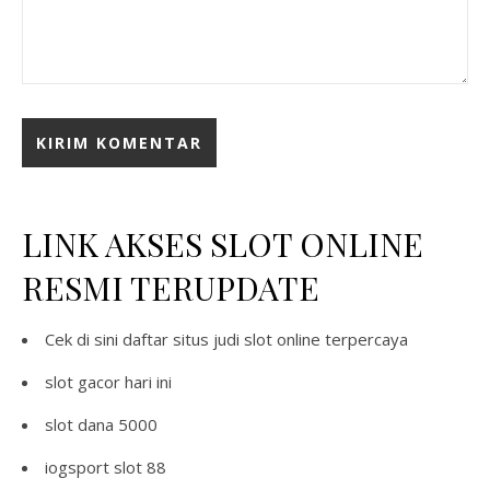
LINK AKSES SLOT ONLINE
RESMI TERUPDATE
Cek di sini
daftar situs judi slot online terpercaya
slot gacor hari ini
slot dana 5000
iogsport slot 88