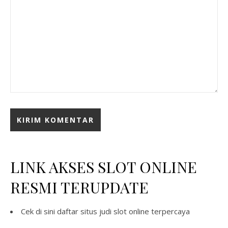
LINK AKSES SLOT ONLINE
RESMI TERUPDATE
Cek di sini
daftar situs judi slot online terpercaya