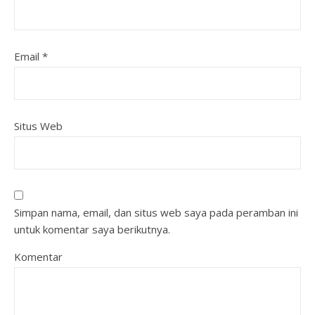
Email
*
Situs Web
Simpan nama, email, dan situs web saya pada peramban ini
untuk komentar saya berikutnya.
Komentar