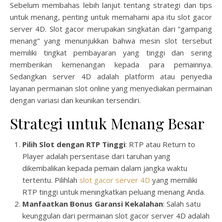
Sebelum membahas lebih lanjut tentang strategi dan tips
untuk menang, penting untuk memahami apa itu slot gacor
server 4D. Slot gacor merupakan singkatan dari “gampang
menang” yang menunjukkan bahwa mesin slot tersebut
memiliki tingkat pembayaran yang tinggi dan sering
memberikan kemenangan kepada para pemainnya.
Sedangkan server 4D adalah platform atau penyedia
layanan permainan slot online yang menyediakan permainan
dengan variasi dan keunikan tersendiri.
Strategi untuk Menang Besar
Pilih Slot dengan RTP Tinggi
: RTP atau Return to
Player adalah persentase dari taruhan yang
dikembalikan kepada pemain dalam jangka waktu
tertentu. Pilihlah
slot gacor server 4D
yang memiliki
RTP tinggi untuk meningkatkan peluang menang Anda.
Manfaatkan Bonus Garansi Kekalahan
: Salah satu
keunggulan dari permainan slot gacor server 4D adalah