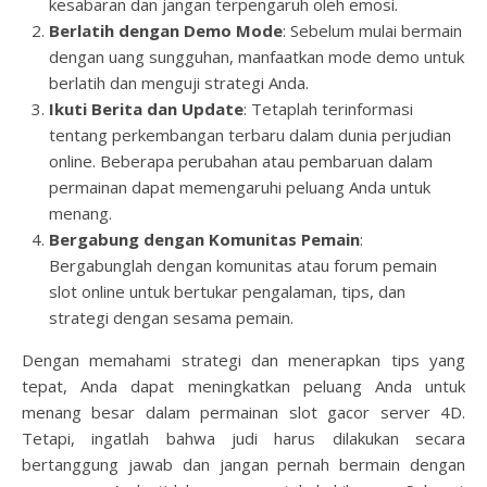
kesabaran dan jangan terpengaruh oleh emosi.
Berlatih dengan Demo Mode
: Sebelum mulai bermain
dengan uang sungguhan, manfaatkan mode demo untuk
berlatih dan menguji strategi Anda.
Ikuti Berita dan Update
: Tetaplah terinformasi
tentang perkembangan terbaru dalam dunia perjudian
online. Beberapa perubahan atau pembaruan dalam
permainan dapat memengaruhi peluang Anda untuk
menang.
Bergabung dengan Komunitas Pemain
:
Bergabunglah dengan komunitas atau forum pemain
slot online untuk bertukar pengalaman, tips, dan
strategi dengan sesama pemain.
Dengan memahami strategi dan menerapkan tips yang
tepat, Anda dapat meningkatkan peluang Anda untuk
menang besar dalam permainan slot gacor server 4D.
Tetapi, ingatlah bahwa judi harus dilakukan secara
bertanggung jawab dan jangan pernah bermain dengan