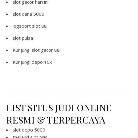
slot gacor hari ini
slot dana 5000
iogsport slot 88
slot pulsa
Kunjungi
slot gacor 88
Kunjungi
depo 10k
LIST SITUS JUDI ONLINE
RESMI & TERPERCAYA
slot depo 5000
thailand slot qris