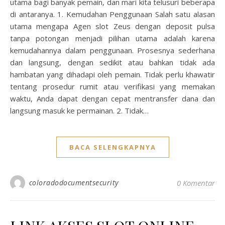
utama bagi banyak pemain, dan mari kita telusuri beberapa
di antaranya. 1. Kemudahan Penggunaan Salah satu alasan
utama mengapa Agen slot Zeus dengan deposit pulsa
tanpa potongan menjadi pilihan utama adalah karena
kemudahannya dalam penggunaan. Prosesnya sederhana
dan langsung, dengan sedikit atau bahkan tidak ada
hambatan yang dihadapi oleh pemain. Tidak perlu khawatir
tentang prosedur rumit atau verifikasi yang memakan
waktu, Anda dapat dengan cepat mentransfer dana dan
langsung masuk ke permainan. 2. Tidak…
BACA SELENGKAPNYA
coloradodocumentsecurity
0 Komentar