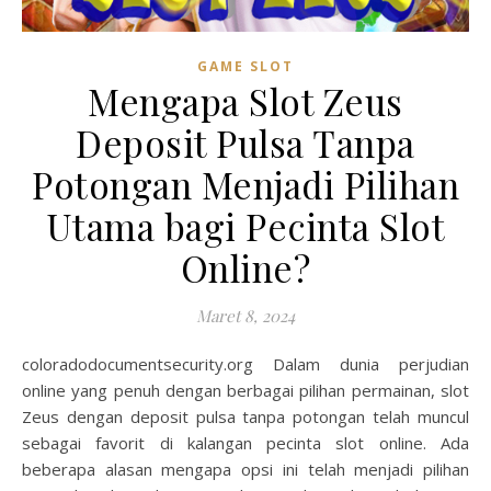
GAME SLOT
Mengapa Slot Zeus
Deposit Pulsa Tanpa
Potongan Menjadi Pilihan
Utama bagi Pecinta Slot
Online?
Maret 8, 2024
coloradodocumentsecurity.org Dalam dunia perjudian
online yang penuh dengan berbagai pilihan permainan, slot
Zeus dengan deposit pulsa tanpa potongan telah muncul
sebagai favorit di kalangan pecinta slot online. Ada
beberapa alasan mengapa opsi ini telah menjadi pilihan